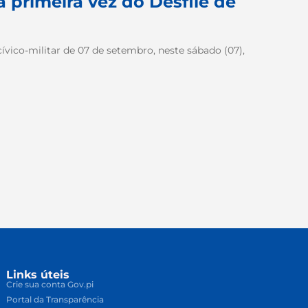
a primeira vez do Desfile de
 cívico-militar de 07 de setembro, neste sábado (07),
Links úteis
Crie sua conta Gov.pi
Portal da Transparência