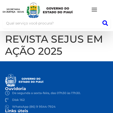
REVISTA SEJUS EM
AÇÃO 2025
Ouvidoria
De segunda a sexta-feira, das 07h30 às 17h30.
Disk 162
WhatsApp (86) 9 9544-7924
Links úteis