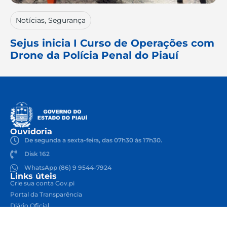
Notícias
,
Segurança
Sejus inicia I Curso de Operações com
Drone da Polícia Penal do Piauí
Ouvidoria
De segunda a sexta-feira, das 07h30 às 17h30.
Disk 162
WhatsApp (86) 9 9544-7924
Links úteis
Crie sua conta Gov.pi
Portal da Transparência
Diário Oficial