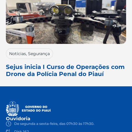
Notícias
,
Segurança
Sejus inicia I Curso de Operações com
Drone da Polícia Penal do Piauí
Ouvidoria
De segunda a sexta-feira, das 07h30 às 17h30.
Disk 162