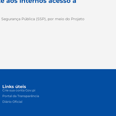
e aos internos acesso a
da Segurança Pública (SSP), por meio do Projeto
Links úteis
Crie sua conta Gov.pi
Portal da Transparência
Diário Oficial