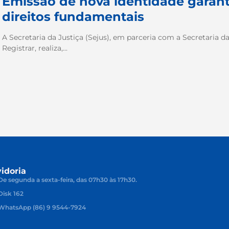
Emissão de nova identidade garant
direitos fundamentais
A Secretaria da Justiça (Sejus), em parceria com a Secretaria 
Registrar, realiza,...
idoria
De segunda a sexta-feira, das 07h30 às 17h30.
Disk 162
WhatsApp (86) 9 9544-7924