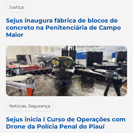
Justiça
Sejus inaugura fábrica de blocos de
concreto na Penitenciária de Campo
Maior
Notícias
,
Segurança
Sejus inicia I Curso de Operações com
Drone da Polícia Penal do Piauí