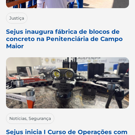
Justiça
Sejus inaugura fábrica de blocos de
concreto na Penitenciária de Campo
Maior
Notícias
,
Segurança
Sejus inicia I Curso de Operações com