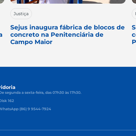
Justiça
Sejus inaugura fábrica de blocos de
S
a
concreto na Penitenciária de
c
Campo Maior
P
idoria
De segunda a sexta-feira, das 07h30 às 17h30.
Disk 162
WhatsApp (86) 9 9544-7924