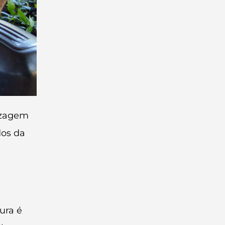
dizagem
dos da
ura é