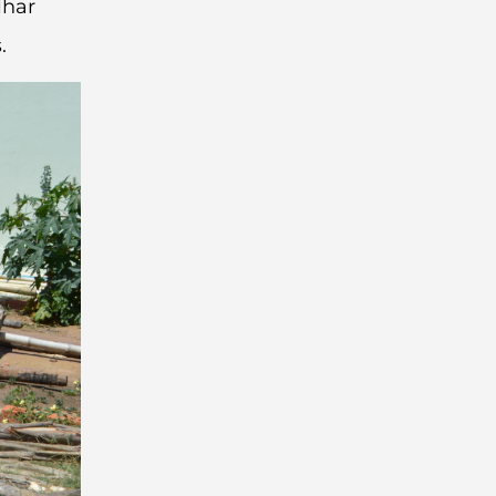
lhar
.