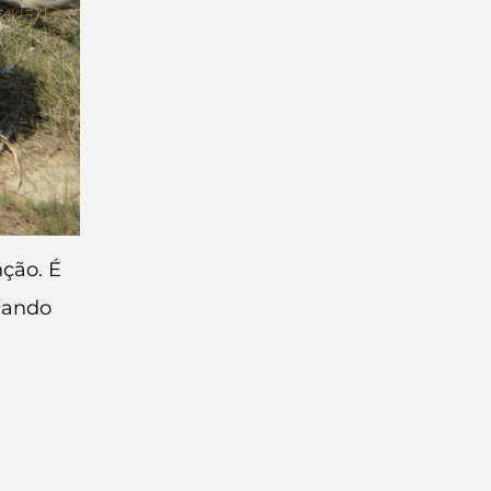
ção. É
cando