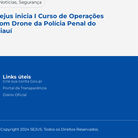
Notícias
,
Segurança
ejus inicia I Curso de Operações
om Drone da Polícia Penal do
iauí
Links úteis
Crie sua conta Gov.pi
Portal da Transparência
Diário Oficial
Copyright 2024 SEJUS. Todos os Direitos Reservados.