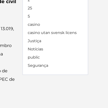
e civil
25
5
casino
13.019,
casino utan svensk licens
Justiça
zembro
Notícias
na
public
Segurança
o de
APEC de