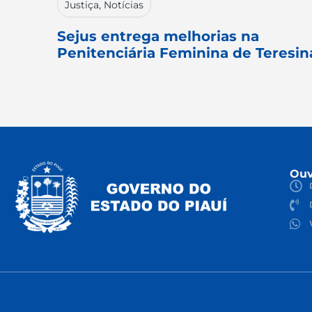
Justiça
,
Notícias
Sejus entrega melhorias na
Penitenciária Feminina de Teresin
Ouv